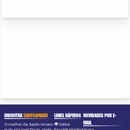
ENCONTRA
SANTOAMARO
LINKS RÁPIDOS
NOVIDADES POR E-
MAIL
O melhor de Santo Amaro
Sobre
num só lugar! Dicas, onde
EncontraSantoAmaro