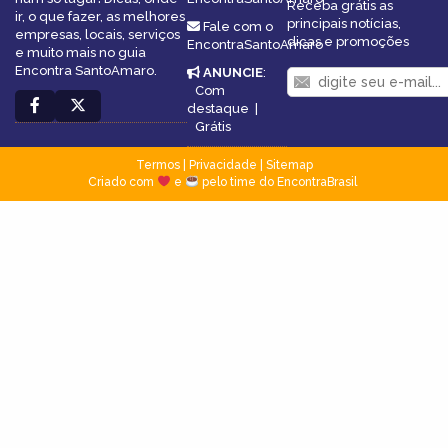
Receba grátis as
ir, o que fazer, as melhores
principais notícias,
Fale com o
empresas, locais, serviços
dicas e promoções
EncontraSantoAmaro
e muito mais no guia
Encontra SantoAmaro.
ANUNCIE
:
Com
destaque
|
Grátis
Termos
|
Privacidade
|
Sitemap
Criado com
e
pelo time do EncontraBrasil