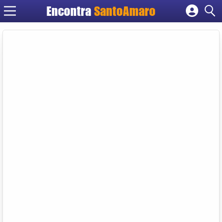
Encontra
SantoAmaro
Cadastrar empresa
Fazer login
Criar conta