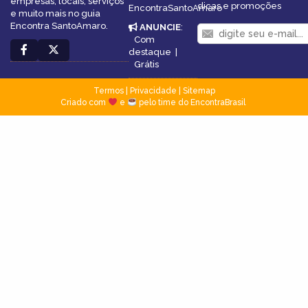
empresas, locais, serviços
dicas e promoções
EncontraSantoAmaro
e muito mais no guia
Encontra SantoAmaro.
ANUNCIE
:
Com
destaque
|
Grátis
Termos
|
Privacidade
|
Sitemap
Criado com
e
pelo time do EncontraBrasil