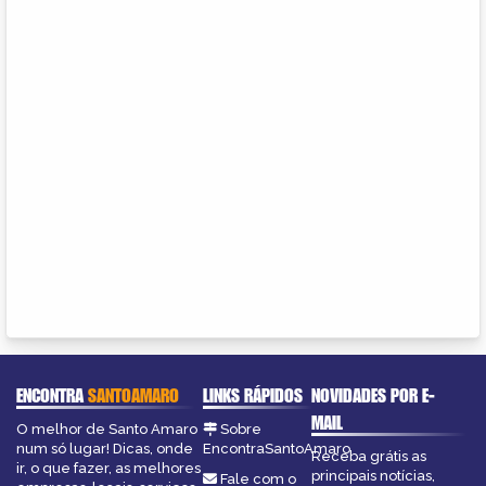
ENCONTRA
SANTOAMARO
LINKS RÁPIDOS
NOVIDADES POR E-
MAIL
O melhor de Santo Amaro
Sobre
num só lugar! Dicas, onde
EncontraSantoAmaro
Receba grátis as
ir, o que fazer, as melhores
principais notícias,
Fale com o