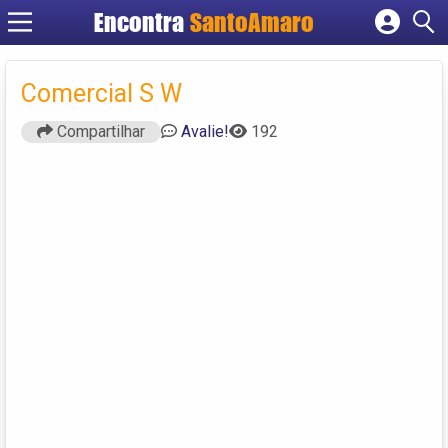
Encontra
SantoAmaro
Cadastrar empresa
Fazer login
Comercial S W
Criar conta
Compartilhar
Avalie!
192