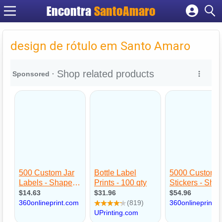
Encontra
SantoAmaro
Cadastrar empresa
Fazer login
design de rótulo em Santo Amaro
Criar conta