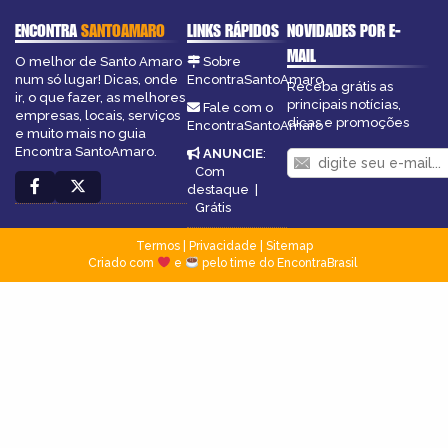
ENCONTRA
SANTOAMARO
LINKS RÁPIDOS
NOVIDADES POR E-
MAIL
O melhor de Santo Amaro
Sobre
num só lugar! Dicas, onde
EncontraSantoAmaro
Receba grátis as
ir, o que fazer, as melhores
principais notícias,
Fale com o
empresas, locais, serviços
dicas e promoções
EncontraSantoAmaro
e muito mais no guia
Encontra SantoAmaro.
ANUNCIE
:
Com
destaque
|
Grátis
Termos
|
Privacidade
|
Sitemap
Criado com
e
pelo time do EncontraBrasil