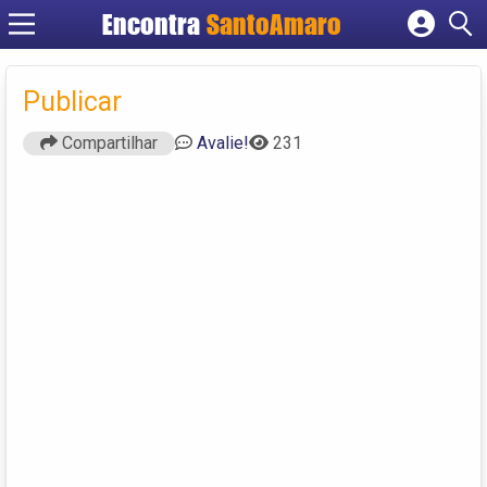
Encontra
SantoAmaro
Cadastrar empresa
Fazer login
Publicar
Criar conta
Compartilhar
Avalie!
231