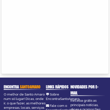
ENCONTRA
SANTOAMARO
LINKS RÁPIDOS
NOVIDADES POR E-
MAIL
O melhor de Santo Amaro
Sobre
num só lugar! Dicas, onde
EncontraSantoAmaro
Receba grátis as
ir, o que fazer, as melhores
principais notícias,
Fale com o
empresas, locais, serviços
dicas e promoções