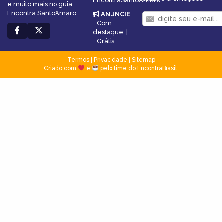
EncontraSantoAmaro
e muito mais no guia
Encontra SantoAmaro.
ANUNCIE
:
Com
destaque
|
Grátis
Termos
|
Privacidade
|
Sitemap
Criado com
e
pelo time do EncontraBrasil