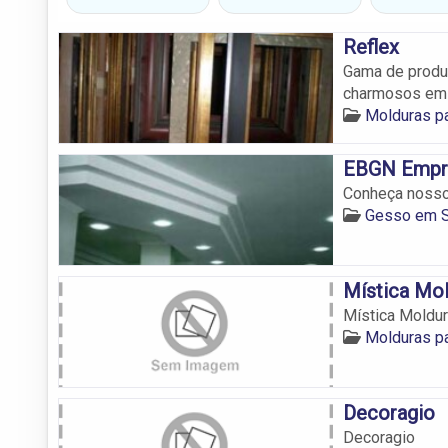
Reflex
Gama de produt
charmosos em 
Molduras p
EBGN Empre
Conheça nosso
Gesso em S
Mística Mo
Mística Moldu
Molduras p
Decoragio
Decoragio