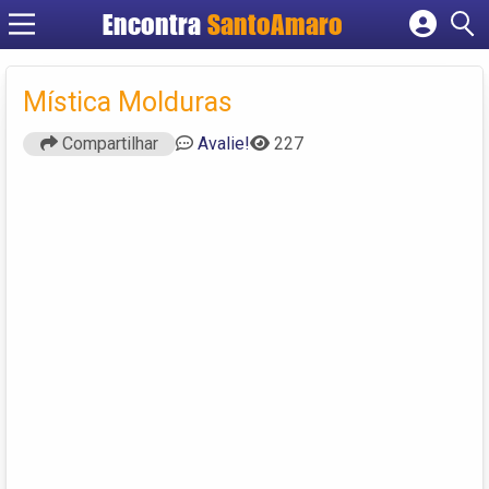
Encontra
SantoAmaro
Cadastrar empresa
Fazer login
Mística Molduras
Criar conta
Compartilhar
Avalie!
227