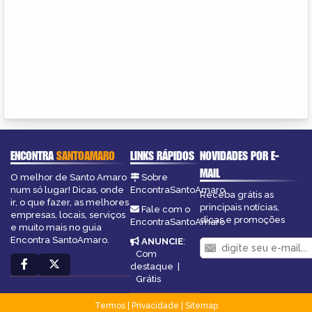
ENCONTRA
SANTOAMARO
LINKS RÁPIDOS
NOVIDADES POR E-
MAIL
O melhor de Santo Amaro
Sobre
num só lugar! Dicas, onde
EncontraSantoAmaro
Receba grátis as
ir, o que fazer, as melhores
principais notícias,
Fale com o
empresas, locais, serviços
dicas e promoções
EncontraSantoAmaro
e muito mais no guia
Encontra SantoAmaro.
ANUNCIE
:
Com
destaque
|
Grátis
Termos
|
Privacidade
|
Sitemap