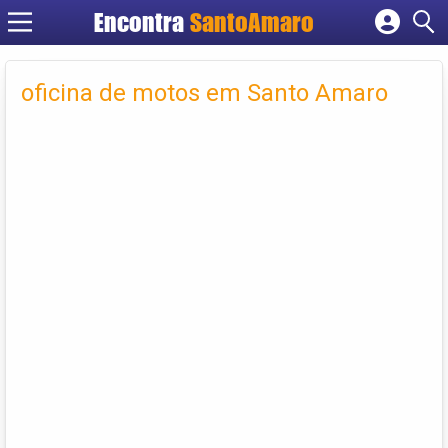
Encontra
SantoAmaro
Cadastrar empresa
Fazer login
oficina de motos em Santo Amaro
Criar conta