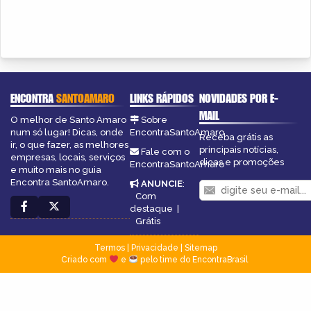
ENCONTRA
SANTOAMARO
LINKS RÁPIDOS
NOVIDADES POR E-
MAIL
O melhor de Santo Amaro
Sobre
num só lugar! Dicas, onde
EncontraSantoAmaro
Receba grátis as
ir, o que fazer, as melhores
principais notícias,
Fale com o
empresas, locais, serviços
dicas e promoções
EncontraSantoAmaro
e muito mais no guia
Encontra SantoAmaro.
ANUNCIE
:
Com
destaque
|
Grátis
Termos
|
Privacidade
|
Sitemap
Criado com
e
pelo time do EncontraBrasil