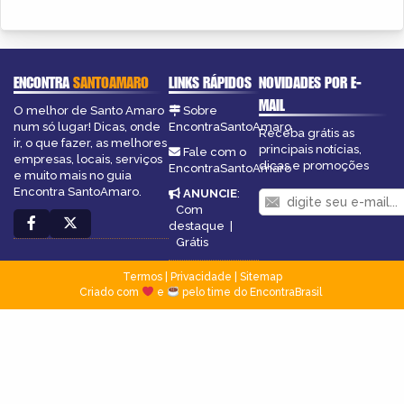
ENCONTRA
SANTOAMARO
LINKS RÁPIDOS
NOVIDADES POR E-
MAIL
O melhor de Santo Amaro
Sobre
num só lugar! Dicas, onde
EncontraSantoAmaro
Receba grátis as
ir, o que fazer, as melhores
principais notícias,
Fale com o
empresas, locais, serviços
dicas e promoções
EncontraSantoAmaro
e muito mais no guia
Encontra SantoAmaro.
ANUNCIE
:
Com
destaque
|
Grátis
Termos
|
Privacidade
|
Sitemap
Criado com
e
pelo time do EncontraBrasil