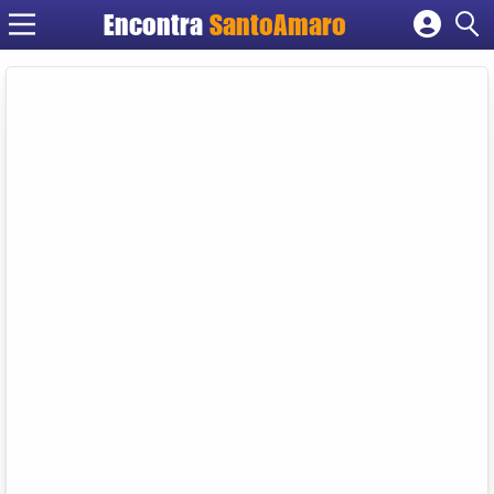
Encontra
SantoAmaro
Cadastrar empresa
Fazer login
Criar conta