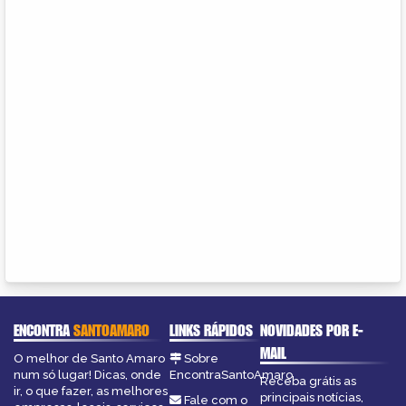
ENCONTRA
SANTOAMARO
LINKS RÁPIDOS
NOVIDADES POR E-
MAIL
O melhor de Santo Amaro
Sobre
num só lugar! Dicas, onde
EncontraSantoAmaro
Receba grátis as
ir, o que fazer, as melhores
principais notícias,
Fale com o