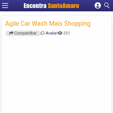
Encontra
SantoAmaro
Cadastrar empresa
Fazer login
Agile Car Wash Mais Shopping
Criar conta
Compartilhar
Avalie!
251