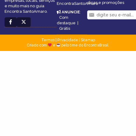
empresas, locais, serviços
dicas e promoções
EncontraSantoAmaro
e muito mais no guia
Encontra SantoAmaro.
ANUNCIE
:
Com
destaque
|
Grátis
Termos
|
Privacidade
|
Sitemap
Criado com
e
pelo time do EncontraBrasil