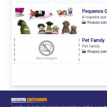
Pequenos G
A roupinha que
Roupas par
Pet Family
Pet Family
Roupas par
ENCONTRA
SANTOAMARO
O melhor de Santo Amaro num só lugar! Dicas, onde ir, o que f