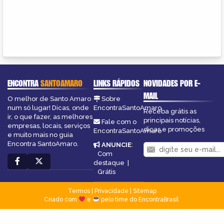
ENCONTRA
SANTOAMARO
LINKS RÁPIDOS
NOVIDADES POR E-
MAIL
O melhor de Santo Amaro
Sobre
num só lugar! Dicas, onde
EncontraSantoAmaro
Receba grátis as
ir, o que fazer, as melhores
principais notícias,
Fale com o
empresas, locais, serviços
dicas e promoções
EncontraSantoAmaro
e muito mais no guia
Encontra SantoAmaro.
ANUNCIE
:
Com
destaque
|
Grátis
Termos
|
Privacidade
|
Sitemap
Criado com
e
pelo time do EncontraBrasil