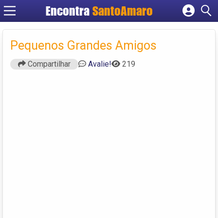
Encontra
SantoAmaro
Cadastrar empresa
Fazer login
Pequenos Grandes Amigos
Criar conta
Compartilhar
Avalie!
219