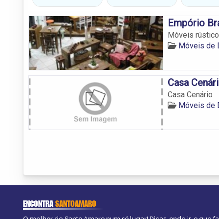
Empório Bra
Móveis rústico
Móveis de 
Casa Cenár
Casa Cenário
Móveis de 
ENCONTRA
SANTOAMARO
O melhor de Santo Amaro num só lugar! Dicas, onde ir, o que f