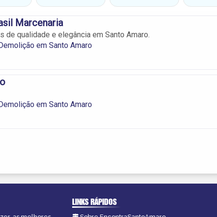
sil Marcenaria
s de qualidade e elegância em Santo Amaro.
Demolição em Santo Amaro
io
Demolição em Santo Amaro
LINKS RÁPIDOS
azer, as melhores
Sobre EncontraSantoAmaro