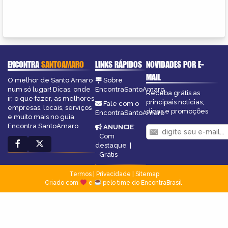
ENCONTRA
SANTOAMARO
LINKS RÁPIDOS
NOVIDADES POR E-
MAIL
O melhor de Santo Amaro
Sobre
num só lugar! Dicas, onde
EncontraSantoAmaro
Receba grátis as
ir, o que fazer, as melhores
principais notícias,
Fale com o
empresas, locais, serviços
dicas e promoções
EncontraSantoAmaro
e muito mais no guia
Encontra SantoAmaro.
ANUNCIE
:
Com
destaque
|
Grátis
Termos
|
Privacidade
|
Sitemap
Criado com
e
pelo time do EncontraBrasil