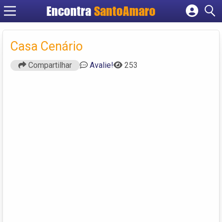
Encontra
SantoAmaro
Cadastrar empresa
Fazer login
Casa Cenário
Criar conta
Compartilhar
Avalie!
253