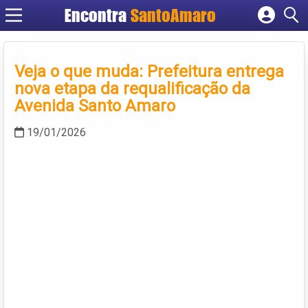
Encontra
SantoAmaro
Cadastrar empresa
Fazer login
Veja o que muda: Prefeitura entrega
Criar conta
nova etapa da requalificação da
Avenida Santo Amaro
19/01/2026