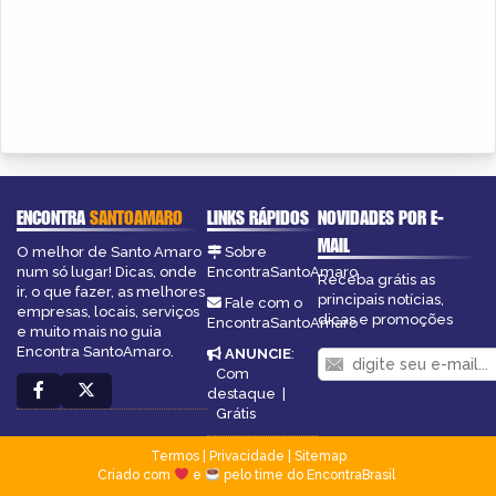
ENCONTRA
SANTOAMARO
LINKS RÁPIDOS
NOVIDADES POR E-
MAIL
O melhor de Santo Amaro
Sobre
num só lugar! Dicas, onde
EncontraSantoAmaro
Receba grátis as
ir, o que fazer, as melhores
principais notícias,
Fale com o
empresas, locais, serviços
dicas e promoções
EncontraSantoAmaro
e muito mais no guia
Encontra SantoAmaro.
ANUNCIE
:
Com
destaque
|
Grátis
Termos
|
Privacidade
|
Sitemap
Criado com
e
pelo time do EncontraBrasil