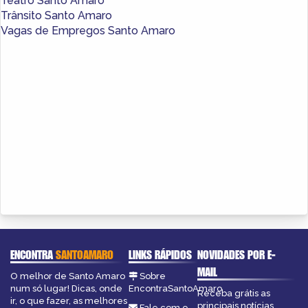
Teatro Santo Amaro
Trânsito Santo Amaro
Vagas de Empregos Santo Amaro
ENCONTRA
SANTOAMARO
LINKS RÁPIDOS
NOVIDADES POR E-
MAIL
O melhor de Santo Amaro
Sobre
num só lugar! Dicas, onde
EncontraSantoAmaro
Receba grátis as
ir, o que fazer, as melhores
principais notícias,
Fale com o