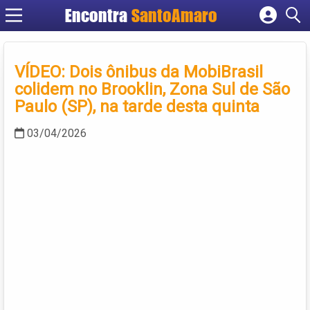
Encontra
SantoAmaro
Cadastrar empresa
Fazer login
VÍDEO: Dois ônibus da MobiBrasil
Criar conta
colidem no Brooklin, Zona Sul de São
Paulo (SP), na tarde desta quinta
03/04/2026