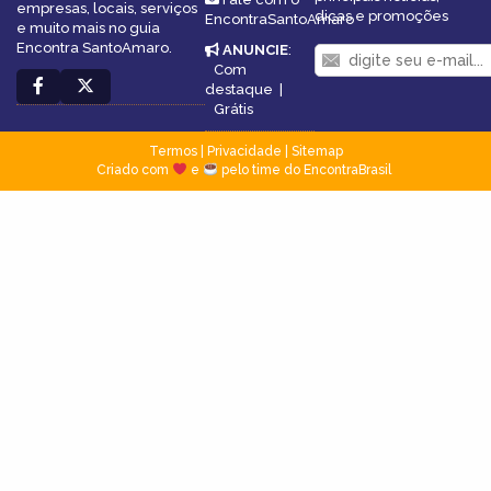
empresas, locais, serviços
dicas e promoções
EncontraSantoAmaro
e muito mais no guia
Encontra SantoAmaro.
ANUNCIE
:
Com
destaque
|
Grátis
Termos
|
Privacidade
|
Sitemap
Criado com
e
pelo time do EncontraBrasil