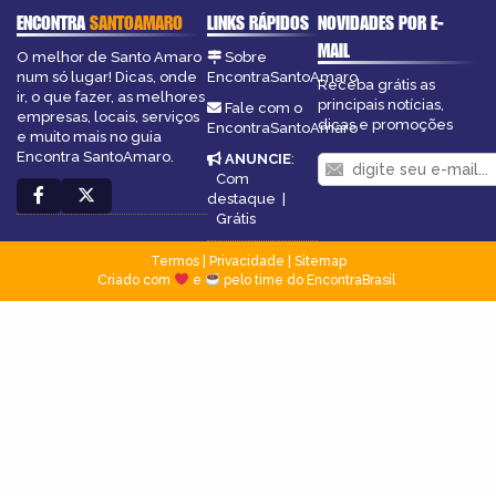
ENCONTRA
SANTOAMARO
LINKS RÁPIDOS
NOVIDADES POR E-
MAIL
O melhor de Santo Amaro
Sobre
num só lugar! Dicas, onde
EncontraSantoAmaro
Receba grátis as
ir, o que fazer, as melhores
principais notícias,
Fale com o
empresas, locais, serviços
dicas e promoções
EncontraSantoAmaro
e muito mais no guia
Encontra SantoAmaro.
ANUNCIE
:
Com
destaque
|
Grátis
Termos
|
Privacidade
|
Sitemap
Criado com
e
pelo time do EncontraBrasil