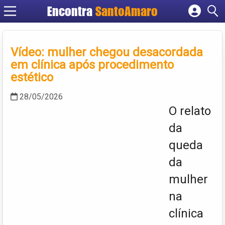
Encontra
SantoAmaro
Cadastrar empresa
Fazer login
Vídeo: mulher chegou desacordada
Criar conta
em clínica após procedimento
estético
28/05/2026
O relato
da
queda
da
mulher
na
clínica