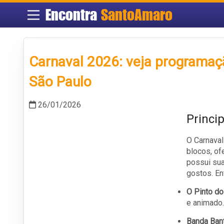
Encontra
SantoAmaro
Carnaval 2026: veja programaç
São Paulo
26/01/2026
Princi
O Carnaval
blocos, of
possui sua
gostos. En
O Pinto do
e animado.
Banda Bant