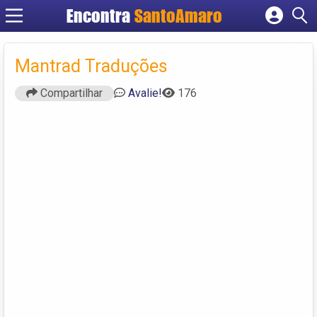
Encontra
SantoAmaro
Cadastrar empresa
Fazer login
Mantrad Traduções
Criar conta
Compartilhar
Avalie!
176