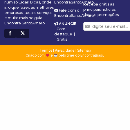
num só lugar! Dicas, onde
EncontraSantoAmaro
Receba grátis as
ir, o que fazer, as melhores
principais notícias,
Fale com o
empresas, locais, serviços
dicas e promoções
EncontraSantoAmaro
e muito mais no guia
Encontra SantoAmaro.
ANUNCIE
:
Com
destaque
|
Grátis
Termos
|
Privacidade
|
Sitemap
Criado com
e
pelo time do EncontraBrasil