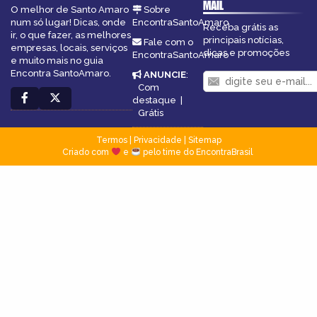
MAIL
O melhor de Santo Amaro
Sobre
num só lugar! Dicas, onde
EncontraSantoAmaro
Receba grátis as
ir, o que fazer, as melhores
principais notícias,
Fale com o
empresas, locais, serviços
dicas e promoções
EncontraSantoAmaro
e muito mais no guia
Encontra SantoAmaro.
ANUNCIE
:
Com
destaque
|
Grátis
Termos
|
Privacidade
|
Sitemap
Criado com
e
pelo time do EncontraBrasil