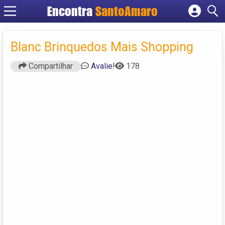
Encontra
SantoAmaro
Cadastrar empresa
Fazer login
Blanc Brinquedos Mais Shopping
Criar conta
Compartilhar
Avalie!
178