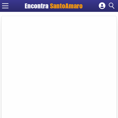
Encontra
SantoAmaro
Cadastrar empresa
Fazer login
Criar conta