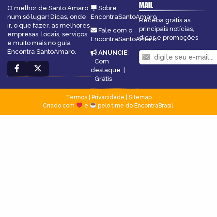
MAIL
O melhor de Santo Amaro
Sobre
num só lugar! Dicas, onde
EncontraSantoAmaro
Receba grátis as
ir, o que fazer, as melhores
principais notícias,
Fale com o
empresas, locais, serviços
dicas e promoções
EncontraSantoAmaro
e muito mais no guia
Encontra SantoAmaro.
ANUNCIE
:
Com
destaque
|
Grátis
Termos
|
Privacidade
|
Sitemap
Criado com
e
pelo time do EncontraBrasil