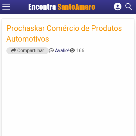
Encontra
SantoAmaro
Cadastrar empresa
Fazer login
Prochaskar Comércio de Produtos
Criar conta
Automotivos
Compartilhar
Avalie!
166