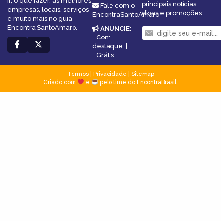
ir, o que fazer, as melhores
principais notícias,
Fale com o
empresas, locais, serviços
dicas e promoções
EncontraSantoAmaro
e muito mais no guia
Encontra SantoAmaro.
ANUNCIE
:
Com
destaque
|
Grátis
Termos
|
Privacidade
|
Sitemap
Criado com
e
pelo time do EncontraBrasil