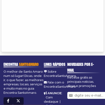
ENCONTRA
SANTOAMARO
LINKS RÁPIDOS
NOVIDADES POR E-
MAIL
O melhor de Santo Amaro
Sobre
num só lugar! Dicas, onde
EncontraSantoAmaro
Receba grátis as
ir, o que fazer, as melhores
principais notícias,
Fale com o
empresas, locais, serviços
dicas e promoções
EncontraSantoAmaro
e muito mais no guia
Encontra SantoAmaro.
ANUNCIE
:
Com
destaque
|