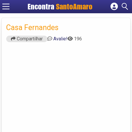
Encontra
SantoAmaro
Cadastrar empresa
Fazer login
Casa Fernandes
Criar conta
Compartilhar
Avalie!
196