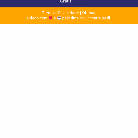
Grátis
Termos
|
Privacidade
|
Sitemap
Criado com
e
pelo time do EncontraBrasil