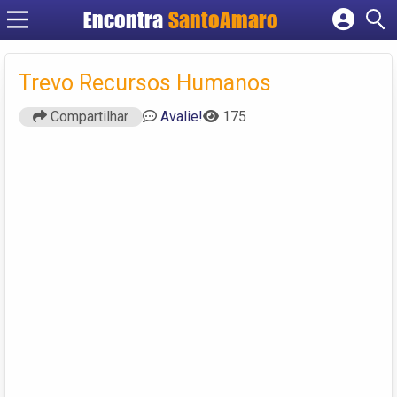
Encontra
SantoAmaro
Cadastrar empresa
Fazer login
Trevo Recursos Humanos
Criar conta
Compartilhar
Avalie!
175