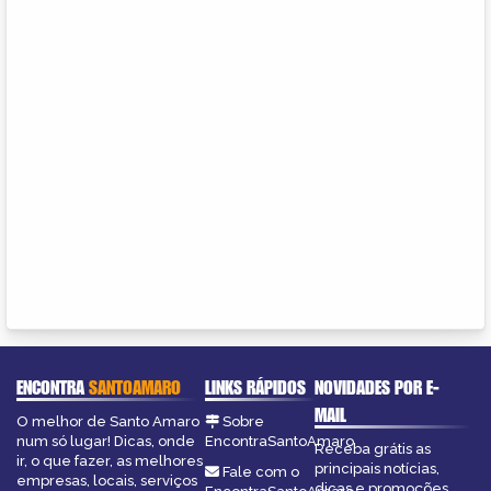
ENCONTRA
SANTOAMARO
LINKS RÁPIDOS
NOVIDADES POR E-
MAIL
O melhor de Santo Amaro
Sobre
num só lugar! Dicas, onde
EncontraSantoAmaro
Receba grátis as
ir, o que fazer, as melhores
principais notícias,
Fale com o
empresas, locais, serviços
dicas e promoções