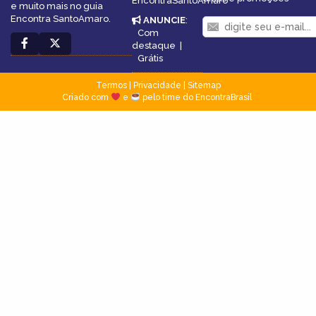
EncontraSantoAmaro
e muito mais no guia
Encontra SantoAmaro.
ANUNCIE
:
Com
destaque
|
Grátis
Termos
|
Privacidade
|
Sitemap
Criado com
e
pelo time do EncontraBrasil