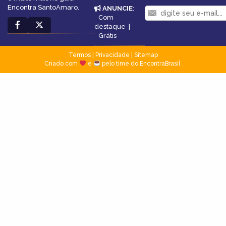
Encontra SantoAmaro.
ANUNCIE
:
Com
destaque
|
Grátis
Termos
|
Privacidade
|
Sitemap
Criado com
e
pelo time do EncontraBrasil