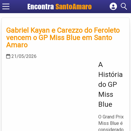
Encontra
SantoAmaro
Cadastrar empresa
Fazer login
Gabriel Kayan e Carezzo do Feroleto
Criar conta
vencem o GP Miss Blue em Santo
Amaro
21/05/2026
A
História
do GP
Miss
Blue
O Grand Prix
Miss Blue é
considerado