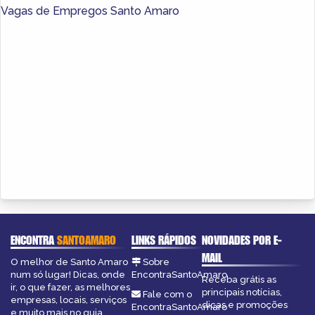
Vagas de Empregos Santo Amaro
ENCONTRA
SANTOAMARO
LINKS RÁPIDOS
NOVIDADES POR E-
MAIL
O melhor de Santo Amaro
Sobre
num só lugar! Dicas, onde
EncontraSantoAmaro
Receba grátis as
ir, o que fazer, as melhores
principais notícias,
Fale com o
empresas, locais, serviços
dicas e promoções
EncontraSantoAmaro
e muito mais no guia