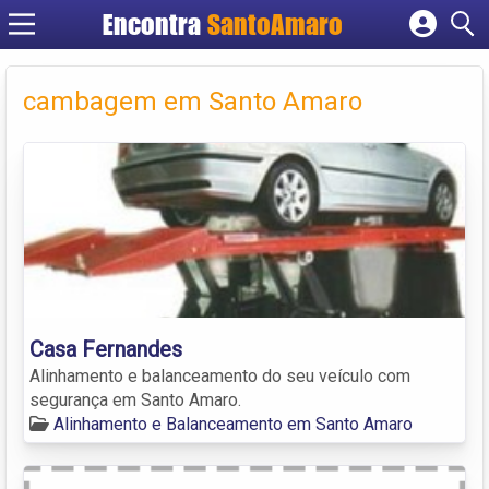
Encontra
SantoAmaro
Cadastrar empresa
Fazer login
cambagem em Santo Amaro
Criar conta
Casa Fernandes
Alinhamento e balanceamento do seu veículo com
segurança em Santo Amaro.
Alinhamento e Balanceamento em Santo Amaro