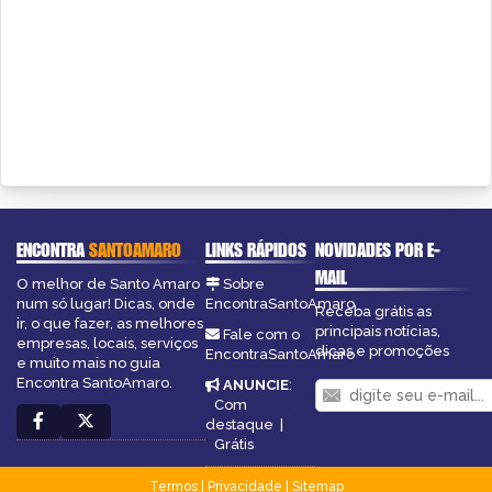
ENCONTRA
SANTOAMARO
LINKS RÁPIDOS
NOVIDADES POR E-
MAIL
O melhor de Santo Amaro
Sobre
num só lugar! Dicas, onde
EncontraSantoAmaro
Receba grátis as
ir, o que fazer, as melhores
principais notícias,
Fale com o
empresas, locais, serviços
dicas e promoções
EncontraSantoAmaro
e muito mais no guia
Encontra SantoAmaro.
ANUNCIE
:
Com
destaque
|
Grátis
Termos
|
Privacidade
|
Sitemap