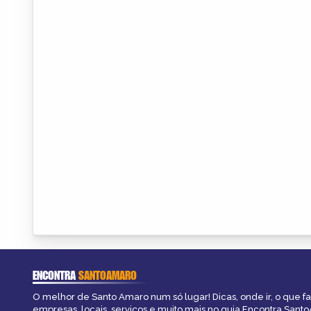
ENCONTRA
SANTOAMARO
O melhor de Santo Amaro num só lugar! Dicas, onde ir, o que f
empresas, locais, serviços e muito mais no guia Encontra Sant