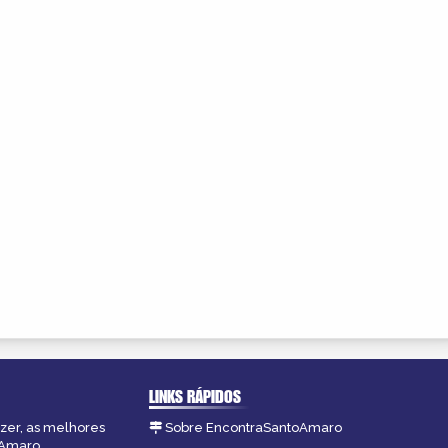
LINKS RÁPIDOS
azer, as melhores
Sobre EncontraSantoAmaro
oAmaro.