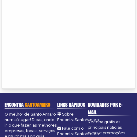
ENCONTRA
SANTOAMARO
LINKS RÁPIDOS
NOVIDADES POR E-
MAIL
O melhor de Santo Amaro
Sobre
num só lugar! Dicas, onde
EncontraSantoAmaro
Receba grátis as
ir, o que fazer, as melhores
principais notícias,
Fale com o
empresas, locais, serviços
dicas e promoções
EncontraSantoAmaro
e muito mais no guia