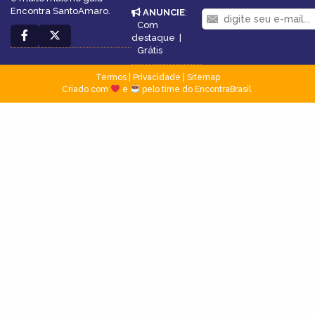
Encontra SantoAmaro.
ANUNCIE
:
Com
destaque
|
Grátis
Termos
|
Privacidade
|
Sitemap
Criado com
e
pelo time do EncontraBrasil