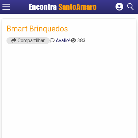
Encontra
SantoAmaro
Cadastrar empresa
Fazer login
Bmart Brinquedos
Criar conta
Compartilhar
Avalie!
383